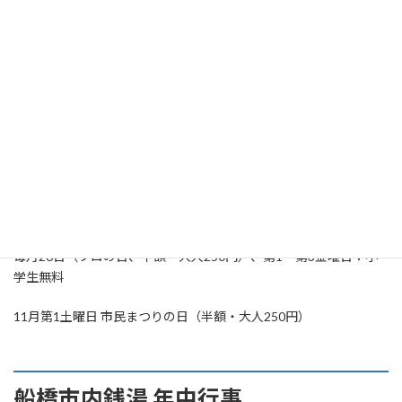
市川市内銭湯 年中行事
1月2日：初湯、朝湯
5月5日：菖蒲湯
12月（冬至）：ゆず湯
毎月26日（フロの日、半額・大人250円）、第1・第3金曜日：小
学生無料
11月第1土曜日 市民まつりの日（半額・大人250円）
船橋市内銭湯 年中行事